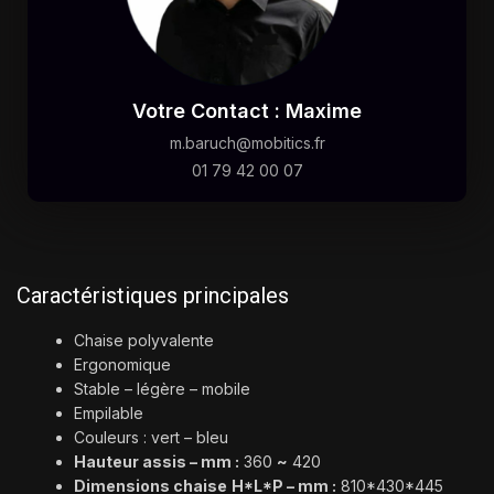
Votre Contact : Maxime
m.baruch@mobitics.fr
01 79 42 00 07
Caractéristiques principales
Chaise polyvalente
Ergonomique
Stable – légère – mobile
Empilable
Couleurs : vert – bleu
Hauteur assis – mm :
360
~
420
Dimensions chaise
H*L*P – mm :
810*430*445