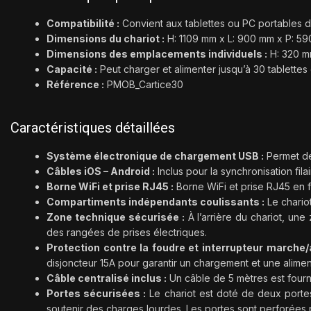
Compatibilité :
Convient aux tablettes ou PC portables de 
Dimensions du chariot :
H: 1109 mm x L: 900 mm x P: 59
Dimensions des emplacements individuels :
H: 320 mm
Capacité :
Peut charger et alimenter jusqu’à 30 tablettes
Référence :
PMOB_Cartice30
Caractéristiques détaillées
Système électronique de chargement USB :
Permet de 
Câbles iOS – Android :
Inclus pour la synchronisation fil
Borne WiFi et prise RJ45 :
Borne WiFi et prise RJ45 en f
Compartiments indépendants coulissants :
Le chariot
Zone technique sécurisée :
À l’arrière du chariot, un
des rangées de prises électriques.
Protection contre la foudre et interrupteur marche/a
disjoncteur 15A pour garantir un chargement et une alimen
Câble centralisé inclus :
Un câble de 5 mètres est fourni
Portes sécurisées :
Le chariot est doté de deux portes
soutenir des charges lourdes. Les portes sont perforées p