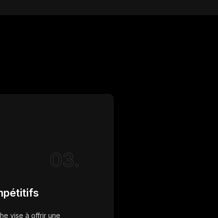
03.
pétitifs
e vise à offrir une