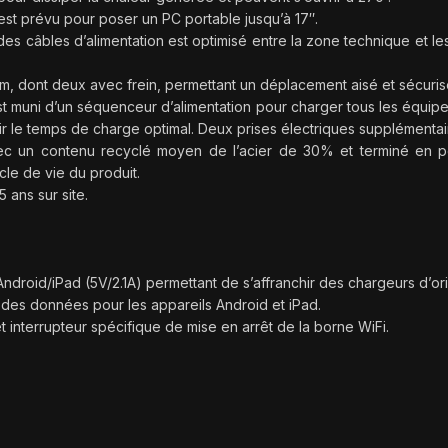
 est prévu pour poser un PC portable jusqu’à 17″.
 câbles d’alimentation est optimisé entre la zone technique et les
m, dont deux avec frein, permettant un déplacement aisé et sécuris
st muni d’un séquenceur d’alimentation pour charger tous les équip
nir le temps de charge optimal. Deux prises électriques supplémentai
vec un contenu recyclé moyen de l’acier de 30% et terminé en p
le de vie du produit.
 ans sur site.
roid/iPad (5V/2.1A) permettant de s’affranchir des chargeurs d’ori
e des données pour les appareils Android et iPad.
 interrupteur spécifique de mise en arrêt de la borne WiFi.