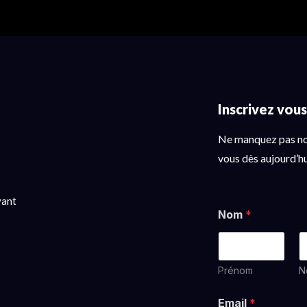
Inscrivez vou
Ne manquez pas nos
vous dès aujourd’hu
vant
Nom
*
Prénom
N
Email
*