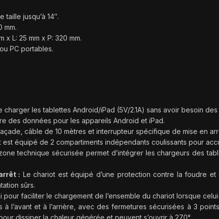
taille jusqu’à 14″.
0 mm.
 x L: 25 mm x P: 320 mm.
 ou PC portables.
charger les tablettes Android/iPad (5V/2.1A) sans avoir besoin des 
aire des données pour les appareils Android et iPad.
açade, câble de 10 mètres et interrupteur spécifique de mise en arr
 est équipé de 2 compartiments indépendants coulissants pour accuei
e zone technique sécurisée permet d’intégrer les chargeurs des tab
rrêt :
Le chariot est équipé d’une protection contre la foudre et 
tation sûrs.
 pour faciliter le chargement de l’ensemble du chariot lorsque celui
 à l’avant et à l’arrière, avec des fermetures sécurisées à 3 poin
our dissiper la chaleur générée et peuvent s’ouvrir à 270°.