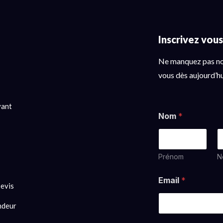
Inscrivez vou
Ne manquez pas nos
vous dès aujourd’hu
vant
Nom
*
Prénom
N
Email
*
evis
ndeur