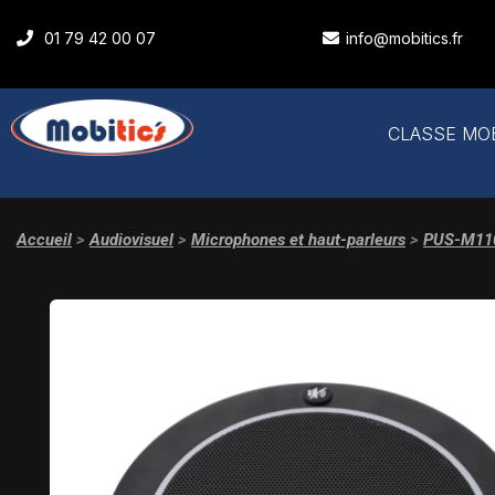
01 79 42 00 07
info@mobitics.fr
CLASSE MO
Accueil
>
Audiovisuel
>
Microphones et haut-parleurs
>
PUS-M11