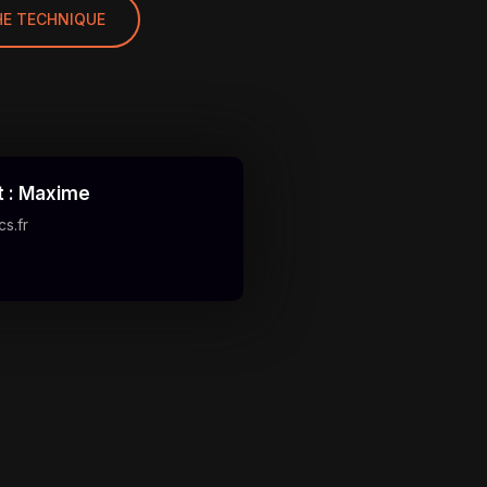
HE TECHNIQUE
t : Maxime
s.fr